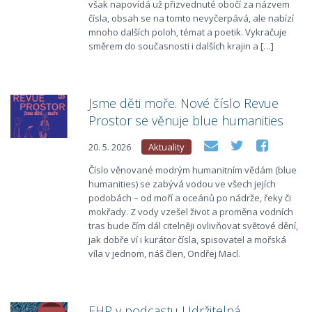
však napovídá už přizvednuté obočí za názvem
čísla, obsah se na tomto nevyčerpává, ale nabízí
mnoho dalších poloh, témat a poetik. Vykračuje
směrem do současnosti i dalších krajin a […]
Jsme děti moře. Nové číslo Revue
Prostor se věnuje blue humanities
20. 5. 2026
Aktuality
Číslo věnované modrým humanitním vědám (blue
humanities) se zabývá vodou ve všech jejích
podobách – od moří a oceánů po nádrže, řeky či
mokřady. Z vody vzešel život a proměna vodních
tras bude čím dál citelněji ovlivňovat světové dění,
jak dobře ví i kurátor čísla, spisovatel a mořská
víla v jednom, náš člen, Ondřej Macl.
EHP v podcastu Udržitelná