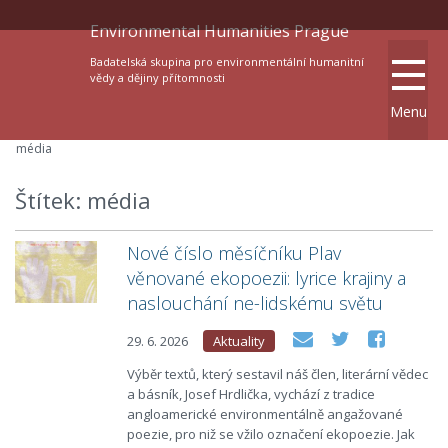
Environmental Humanities Prague
Badatelská skupina pro environmentální humanitní
vědy a dějiny přítomnosti
Menu
média
Štítek: média
Nové číslo měsíčníku Plav
věnované ekopoezii: lyrice krajiny a
naslouchání ne-lidskému světu
29. 6. 2026
Aktuality
Výběr textů, který sestavil náš člen, literární vědec
a básník, Josef Hrdlička, vychází z tradice
angloamerické environmentálně angažované
poezie, pro niž se vžilo označení ekopoezie. Jak