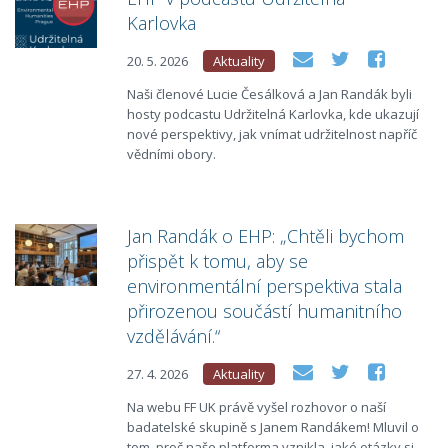
Karlovka
20. 5. 2026
Aktuality
Naši členové Lucie Česálková a Jan Randák byli
hosty podcastu Udržitelná Karlovka, kde ukazují
nové perspektivy, jak vnímat udržitelnost napříč
vědními obory.
Jan Randák o EHP: „Chtěli bychom
přispět k tomu, aby se
environmentální perspektiva stala
přirozenou součástí humanitního
vzdělávání.“
27. 4. 2026
Aktuality
Na webu FF UK právě vyšel rozhovor o naší
badatelské skupině s Janem Randákem! Mluvil o
tom, proč naše platforma vznikla, jaké otázky si