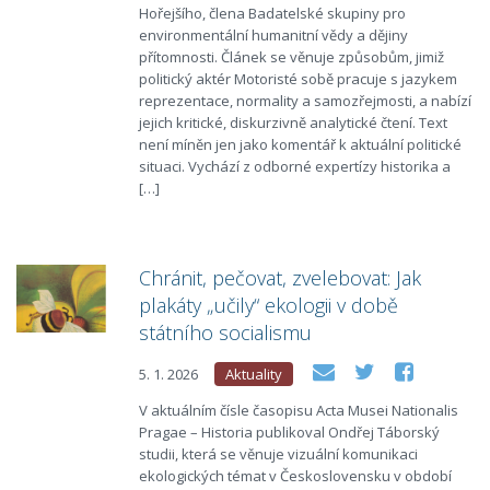
Hořejšího, člena Badatelské skupiny pro
environmentální humanitní vědy a dějiny
přítomnosti. Článek se věnuje způsobům, jimiž
politický aktér Motoristé sobě pracuje s jazykem
reprezentace, normality a samozřejmosti, a nabízí
jejich kritické, diskurzivně analytické čtení. Text
není míněn jen jako komentář k aktuální politické
situaci. Vychází z odborné expertízy historika a
[…]
Chránit, pečovat, zvelebovat: Jak
plakáty „učily“ ekologii v době
státního socialismu
5. 1. 2026
Aktuality
V aktuálním čísle časopisu Acta Musei Nationalis
Pragae – Historia publikoval Ondřej Táborský
studii, která se věnuje vizuální komunikaci
ekologických témat v Československu v období