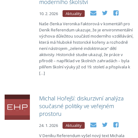
moderního školství
10. 2. 2026
Aktuality
Naše členka Veronika Faktorová v komentáři pro
Deník Referendum ukazuje, že je environmentální
výchova důležitou součástí moderního vzdělávání,
která má hluboké historické kořeny a rozhodně
není nástrojem „zelené indoktrinace“ dětí
aktivisty. Historické studie ukazují, že práce v
přírodě – například ve školních zahradách – byla
pilířem školní výuky již od 19. století a přispívala k
[…]
Michal Hořejší: diskurzivní analýza
současné politiky ve veřejném
prostoru
24. 1. 2026
Aktuality
V Deníku Referendum vyšel nový text Michala