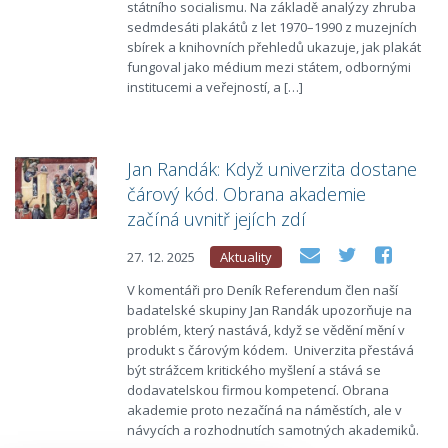
státního socialismu. Na základě analýzy zhruba
sedmdesáti plakátů z let 1970–1990 z muzejních
sbírek a knihovních přehledů ukazuje, jak plakát
fungoval jako médium mezi státem, odbornými
institucemi a veřejností, a […]
Jan Randák: Když univerzita dostane
čárový kód. Obrana akademie
začíná uvnitř jejích zdí
27. 12. 2025
Aktuality
V komentáři pro Deník Referendum člen naší
badatelské skupiny Jan Randák upozorňuje na
problém, který nastává, když se vědění mění v
produkt s čárovým kódem. Univerzita přestává
být strážcem kritického myšlení a stává se
dodavatelskou firmou kompetencí. Obrana
akademie proto nezačíná na náměstích, ale v
návycích a rozhodnutích samotných akademiků.