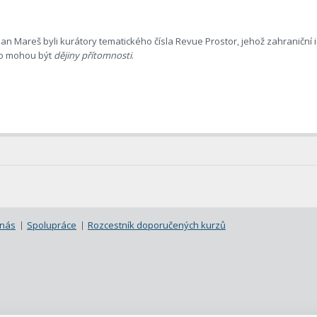
n Mareš byli kurátory tematického čísla Revue Prostor, jehož zahraniční i
 co mohou být
dějiny přítomnosti
.
 nás
Spolupráce
Rozcestník doporučených kurzů