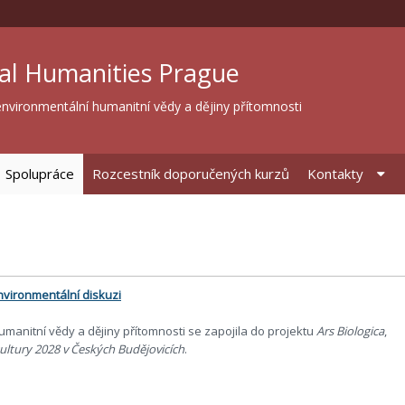
al Humanities Prague
nvironmentální humanitní vědy a dějiny přítomnosti
Spolupráce
Rozcestník doporučených kurzů
Kontakty
nvironmentální diskuzi
manitní vědy a dějiny přítomnosti se zapojila do projektu
Ars Biologica
,
ultury 2028 v Českých Budějovicích
.