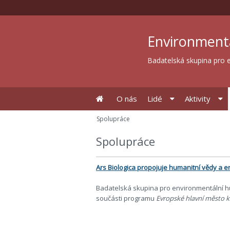
Environment
Badatelská skupina pro e
O nás
Lidé
Aktivity
Spolupráce
Spolupráce
Ars Biologica propojuje humanitní vědy a e
Badatelská skupina pro environmentální hu
součásti programu
Evropské hlavní město k