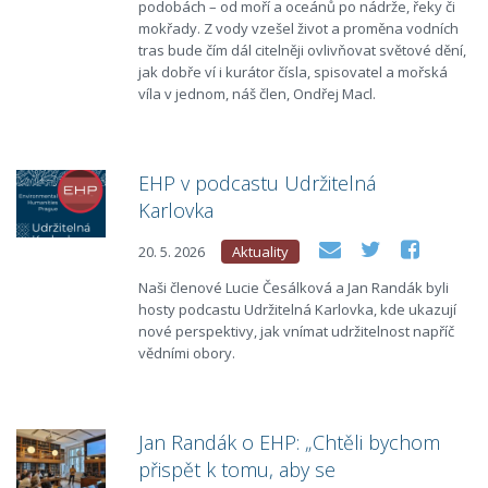
podobách – od moří a oceánů po nádrže, řeky či
mokřady. Z vody vzešel život a proměna vodních
tras bude čím dál citelněji ovlivňovat světové dění,
jak dobře ví i kurátor čísla, spisovatel a mořská
víla v jednom, náš člen, Ondřej Macl.
EHP v podcastu Udržitelná
Karlovka
20. 5. 2026
Aktuality
Naši členové Lucie Česálková a Jan Randák byli
hosty podcastu Udržitelná Karlovka, kde ukazují
nové perspektivy, jak vnímat udržitelnost napříč
vědními obory.
Jan Randák o EHP: „Chtěli bychom
přispět k tomu, aby se