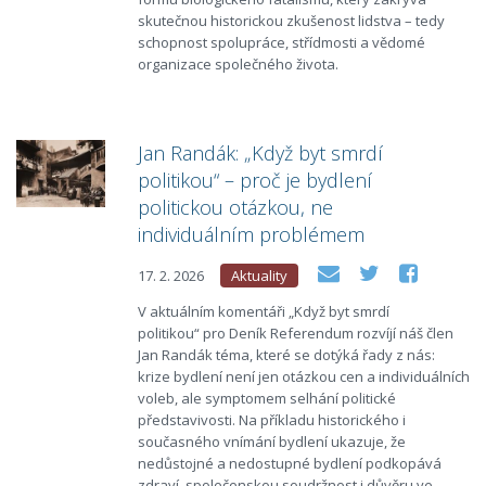
skutečnou historickou zkušenost lidstva – tedy
schopnost spolupráce, střídmosti a vědomé
organizace společného života.
Jan Randák: „Když byt smrdí
politikou“ – proč je bydlení
politickou otázkou, ne
individuálním problémem
17. 2. 2026
Aktuality
V aktuálním komentáři „Když byt smrdí
politikou“ pro Deník Referendum rozvíjí náš člen
Jan Randák téma, které se dotýká řady z nás:
krize bydlení není jen otázkou cen a individuálních
voleb, ale symptomem selhání politické
představivosti. Na příkladu historického i
současného vnímání bydlení ukazuje, že
nedůstojné a nedostupné bydlení podkopává
zdraví, společenskou soudržnost i důvěru ve