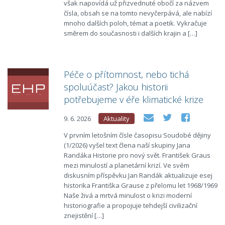
však napovídá už přizvednuté obočí za názvem
čísla, obsah se na tomto nevyčerpává, ale nabízí
mnoho dalších poloh, témat a poetik. Vykračuje
směrem do současnosti i dalších krajin a […]
Péče o přítomnost, nebo tichá
spoluúčast? Jakou historii
potřebujeme v éře klimatické krize
9. 6. 2026
Aktuality
V prvním letošním čísle časopisu Soudobé dějiny
(1/2026) vyšel text člena naší skupiny Jana
Randáka Historie pro nový svět. František Graus
mezi minulostí a planetární krizí. Ve svém
diskusním příspěvku Jan Randák aktualizuje esej
historika Františka Grause z přelomu let 1968/1969
Naše živá a mrtvá minulost o krizi moderní
historiografie a propojuje tehdejší civilizační
znejistění […]