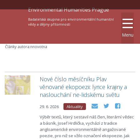
Environmental Humanities Prague
Badatelská skupina pro environmentální humanitní
vědy a dějiny přítomnosti
Menu
Články autora:nnovotna
Nové číslo měsíčníku Plav
věnované ekopoezii: lyrice krajiny a
naslouchání ne-lidskému světu
29. 6. 2026
Aktuality
Výběr textů, který sestavil náš člen, literární vědec
a básník, Josef Hrdlička, vychází z tradice
angloamerické environmentálně angažované
poezie, pro niž se vžilo označení ekopoezie. Jak