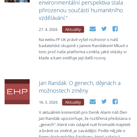
environmentální perspektiva stala
přirozenou součástí humanitního
vzdělávání.“
27. 4. 2026
Aktuality
Na webu FF UK právě vyšel rozhovor o naší
badatelské skupině s Janem Randákem! Mluvil o
tom, proč naše platforma vznikla, jaké otázky si
klade a kam směřuje její další rozvoj.
Jan Randák: O genech, dějinách a
možnostech změny
16. 3. 2026
Aktuality
V aktuálním komentáři pro Deník Alarm náš člen
Jan Randák upozorňuje, že rozšířená představa o
„genech“, které nás údajně nutí hromadit majetek
a bránit se změně, je zavádějící. Podle něj jde o
formu biologického fatalismu, který zakrývá