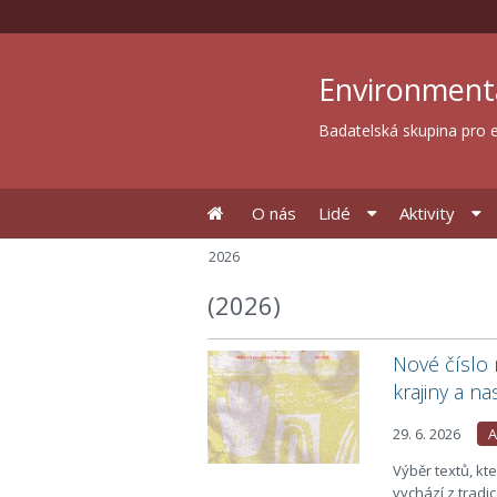
Environment
Badatelská skupina pro e
O nás
Lidé
Aktivity
2026
(2026)
Nové číslo 
krajiny a n
29. 6. 2026
A
Výběr textů, kte
vychází z trad