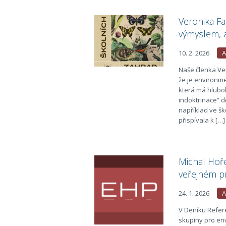
Veronika Fa
výmyslem, a
10. 2. 2026
A
Naše členka Ve
že je environme
která má hlubo
indoktrinace“ dě
například ve ško
přispívala k […]
Michal Hoře
veřejném p
24. 1. 2026
A
V Deníku Refer
skupiny pro env