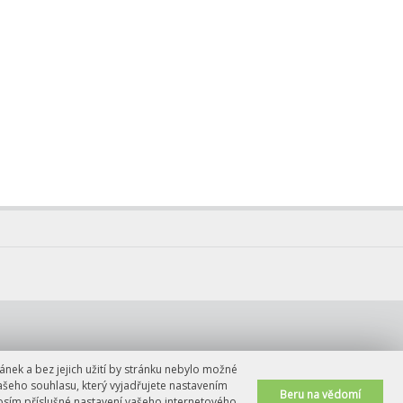
ánek a bez jejich užití by stránku nebylo možné
ašeho souhlasu, který vyjadřujete nastavením
Beru na vědomí
rosím příslušné nastavení vašeho internetového