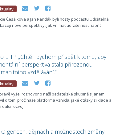
ktuality
cie Česálková a Jan Randák byli hosty podcastu Udržitelná
kazují nové perspektivy, jak vnímat udržitelnost napříč
o EHP: „Chtěli bychom přispět k tomu, aby
entální perspektiva stala přirozenou
manitního vzdělávání.“
ktuality
právě vyšel rozhovor o naší badatelské skupině s Janem
l o tom, proč naše platforma vznikla, jaké otázky si klade a
 další rozvoj.
: O genech, dějinách a možnostech změny