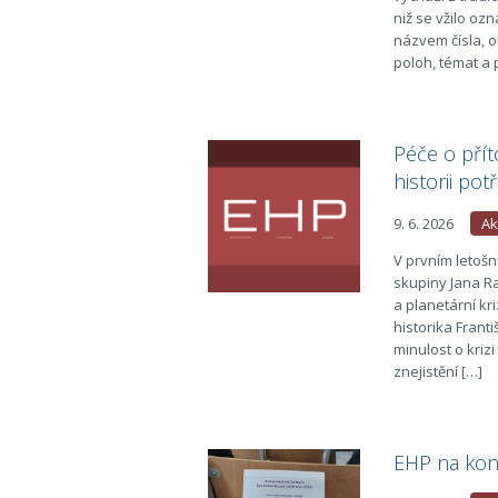
niž se vžilo oz
názvem čísla, 
poloh, témat a 
Péče o přít
historii pot
9. 6. 2026
Ak
V prvním letošn
skupiny Jana Ra
a planetární kr
historika Frant
minulost o krizi
znejistění […]
EHP na konf