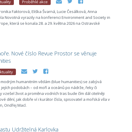
tuality
Proběhlé akce
onika Faktorová, Eliška Švarná, Lucie Česálková, Anna
la Novotná vyrazily na konferenci Environment and Society in
rope, která se konala 28. a 29. května 2026 na Ostravské
oře. Nové číslo Revue Prostor se věnuje
ities
ktuality
 modrým humanitním vědám (blue humanities) se zabývá
jejích podobách – od moří a oceánů po nádrže, řeky či
 vzešel život a proměna vodních tras bude čím dál citelněji
vé dění, jak dobře ví i kurátor čísla, spisovatel a mořská víla v
n, Ondřej Macl.
astu Udržitelná Karlovka