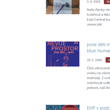
3. 6. 2026
Ak
Naše členky Ver
Kolářová a Niko
East-Central Eu
univerzitě.
Jsme děti m
blue human
20. 5. 2026
A
Číslo věnované
vodou ve všech 
mokřady. Z vody
ovlivňovat světo
jednom, náš čle
EHP v podc