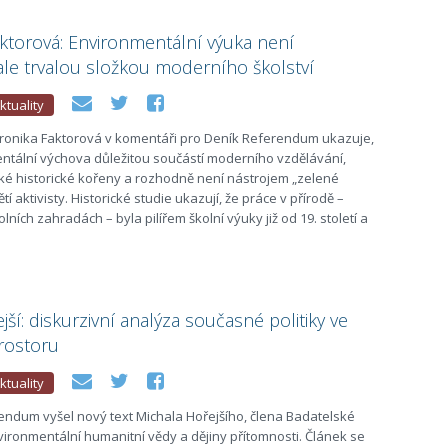
ktorová: Environmentální výuka není
le trvalou složkou moderního školství
ktuality
ronika Faktorová v komentáři pro Deník Referendum ukazuje,
ntální výchova důležitou součástí moderního vzdělávání,
ké historické kořeny a rozhodně není nástrojem „zelené
tí aktivisty. Historické studie ukazují, že práce v přírodě –
lních zahradách – byla pilířem školní výuky již od 19. století a
jší: diskurzivní analýza současné politiky ve
rostoru
ktuality
endum vyšel nový text Michala Hořejšího, člena Badatelské
ironmentální humanitní vědy a dějiny přítomnosti. Článek se