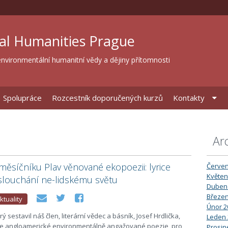
al Humanities Prague
nvironmentální humanitní vědy a dějiny přítomnosti
Spolupráce
Rozcestník doporučených kurzů
Kontakty
Ar
měsíčníku Plav věnované ekopoezii: lyrice
Červen
Květen
aslouchání ne-lidskému světu
Duben
Březen
ktuality
Únor 2
rý sestavil náš člen, literární vědec a básník, Josef Hrdlička,
Leden 
ice angloamerické environmentálně angažované poezie, pro
Prosin