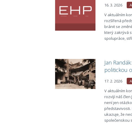
16. 3. 2026
A
V aktuálním ko
rozšířená předs
bránit se změně
který zakrývá s
spolupráce, st
Jan Randák:
politickou 
17. 2. 2026
A
V aktuálním ko
rozvíjí náš čle
není jen otázko
představivosti.
ukazuje, že ne
společenskou so