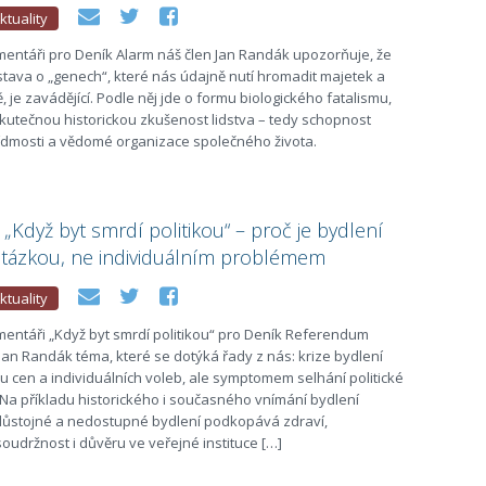
ktuality
mentáři pro Deník Alarm náš člen Jan Randák upozorňuje, že
tava o „genech“, které nás údajně nutí hromadit majetek a
, je zavádějící. Podle něj jde o formu biologického fatalismu,
kutečnou historickou zkušenost lidstva – tedy schopnost
řídmosti a vědomé organizace společného života.
 „Když byt smrdí politikou“ – proč je bydlení
otázkou, ne individuálním problémem
ktuality
mentáři „Když byt smrdí politikou“ pro Deník Referendum
n Jan Randák téma, které se dotýká řady z nás: krize bydlení
u cen a individuálních voleb, ale symptomem selhání politické
 Na příkladu historického i současného vnímání bydlení
důstojné a nedostupné bydlení podkopává zdraví,
udržnost i důvěru ve veřejné instituce […]