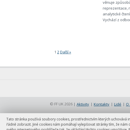
věnuje způsobům
reprezentace, n
analytické čtení
Vychází z odbor
1
2
Další »
Stránkování
© FF UK 2026
Aktivity
Kontakty
Lidé
O
Tato stránka používá soubory cookies, prostřednictvím kterých uchovává inf
řádně zobrazit. Jiné cookies nám pomáhají vylepšovat stránky tím, že nám 
svého internetového prohlížeče tak, že ukládání těchto cookies umožňuje. 