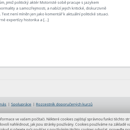
, jimiž politický aktér Motoristé sobě pracuje s jazykem
ormality a samozřejmosti, a nabízí jejich kritické, diskurzivně
. Text není míněn jen jako komentář k aktuální politické situaci.
né expertízy historika a […]
 nás
Spolupráce
Rozcestník doporučených kurzů
ormace ve vašem počítači. Některé cookies zajišťují správnou funkci těchto str
dovolí nahlédnout, jak jsou stránky používány. Cookies používáme na základě v
Pokud si přejete svůj souhlas s používáním těchto cookies odvolat, proveďte p