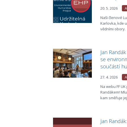
20. 5. 2026
A
Naši členové Lu
Karlovka, kde u
vědními obory.
Jan Randák 
se environm
součástí hu
27. 4. 2026
A
Na webu FF UK 
Randákem! Mluvi
kam směřuje její
Jan Randák