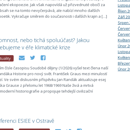
načení ekopoezie. Jak však napovídá už přizvednuté obočí za
Listop
obsah se na tomto nevyčerpává, ale nabízí mnoho dalších
Říjen 
poetik. Vykračuje směrem do současnosti i dalších krajin a […]
Září 2
Srpen 
Červen
Červen
omnost, nebo tichá spoluúčast? Jakou
Květen
Únor 2
řebujeme v éře klimatické krize
Listop
Květen
tuality
Březen
ím čísle časopisu Soudobé dějiny (1/2026) vyšel text člena naší
Únor 2
ndáka Historie pro nový svět. František Graus mezi minulostí
izí. Ve svém diskusním příspěvku Jan Randák aktualizuje esej
iška Grause z přelomu let 1968/1969 Naše živá a mrtvá
 moderní historiografie a propojuje tehdejší civilizační
erenci ESIEE v Ostravě