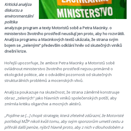
Kritická analýza
diskurzu a
environmentální
politika
analyzuje program a texty Motoristů sobě a Petra Macinky. o
ministerstvo životního prostředí neusilují jen proto, aby ho rozvrátili.
Analýza programu a Macinkových textů ukázala, že strana svým
bojem se „zelenými“ především odklání hněv od skutečných viníků
dnešní krize.
Hořejší upozorňuje, že ambice Petra Macinky a Motoristů sobě
ovládnout ministerstvo životního prostředí nejsou primárně o
ekologické politice, ale o odvádění pozornosti od skutečných
strukturálních problémů a mocenských vlivů.
Analýza poukazuje na skutečnost, že strana záměrně konstruuje
obraz „zelených“ jako hlavních viníků společenských potíží, aby
zmírnila kritiku oligarchie a mocných aktérů.
„Pojďme se […] chopit strategie, která zřetelně zdůrazní, že Motoristé
potřebují MŽP nikoli kvůli tomu, aby svým sponzorům umetli cestu a
přihráli další peníze, nýbrž hlavně proto, aby z nich v dlouhodobém a