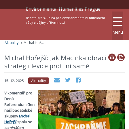
Environmental Humanities Prague
Badatelská skupina pro environmentální humanitní
vědy a dějiny přítomnosti
Menu
Aktuality
Michal Hořejší: Jak Macinka obrací strategii levice proti ní samé
>
Michal Hořejší: Jak Macinka obrací
strategii levice proti ní samé
15. 12. 2025
Aktuality
V komentáři pro
Deník
Referendum člen
naší badatelské
skupiny
Michal
Hořejší
spolu se
seminářem