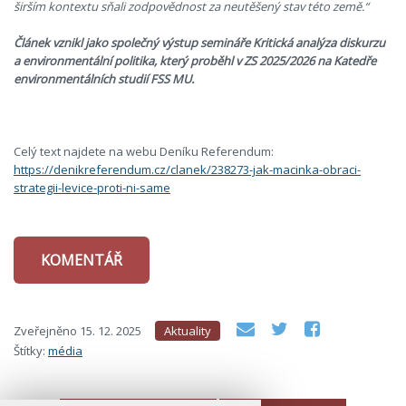
širším kontextu sňali zodpovědnost za neutěšený stav této země.“
Článek vznikl jako společný výstup semináře Kritická analýza diskurzu
a environmentální politika, který proběhl v ZS 2025/2026 na Katedře
environmentálních studií FSS MU.
Celý text najdete na webu Deníku Referendum:
https://denikreferendum.cz/clanek/238273-jak-macinka-obraci-
strategii-levice-proti-ni-same
KOMENTÁŘ
Zveřejněno
15. 12. 2025
Aktuality
Štítky:
média