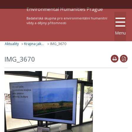
Environmental Humanities Prague
Badatelská skupina pro environmentální humanitní
vědy a dějiny přítomnosti
Menu
Aktuality
Krajina jako paměť i výzva: Badatelská skupina pro environmentální humanitní vědy a dějiny přítomnosti na Zemi živitelce
IMG_3670
>
>
IMG_3670