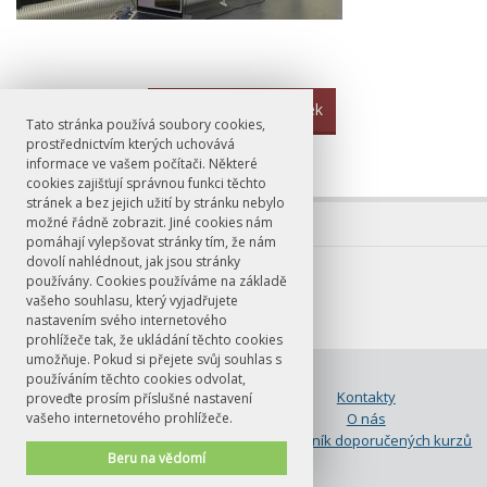
←
Předchozí příspěvek
Tato stránka používá soubory cookies,
prostřednictvím kterých uchovává
informace ve vašem počítači. Některé
cookies zajišťují správnou funkci těchto
stránek a bez jejich užití by stránku nebylo
možné řádně zobrazit. Jiné cookies nám
pomáhají vylepšovat stránky tím, že nám
dovolí nahlédnout, jak jsou stránky
používány. Cookies používáme na základě
vašeho souhlasu, který vyjadřujete
nastavením svého internetového
prohlížeče tak, že ukládání těchto cookies
umožňuje. Pokud si přejete svůj souhlas s
© FF UK 2026
používáním těchto cookies odvolat,
Aktivity
Kontakty
proveďte prosím příslušné nastavení
Lidé
O nás
vašeho internetového prohlížeče.
Spolupráce
Rozcestník doporučených kurzů
Beru na vědomí