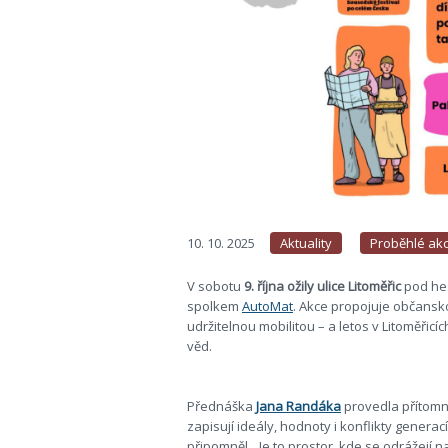
10. 10. 2025
Aktuality
Proběhlé ak
V sobotu
9. října ožily ulice Litoměřic
pod he
spolkem
AutoMat
. Akce propojuje občansk
udržitelnou mobilitou – a letos v Litoměřic
věd.
Přednáška
Jana Randáka
provedla přítomn
zapisují ideály, hodnoty i konflikty generací
připomněl. „Je to prostor, kde se odrážejí n