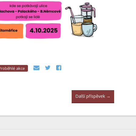
Proběhlé akce
Další příspěvek
→