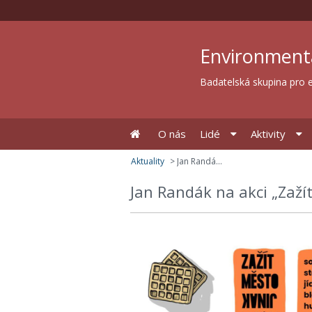
Environment
Badatelská skupina pro e
O nás
Lidé
Aktivity
Aktuality
Jan Randák na akci „Zažít město jinak“
>
Jan Randák na akci „Zaží