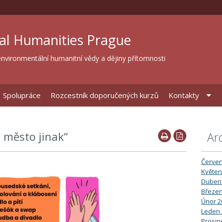
al Humanities Prague
nvironmentální humanitní vědy a dějiny přítomnosti
Spolupráce
Rozcestník doporučených kurzů
Kontakty
t město jinak“
Ar
Červen
Květen
Duben
Březen
Únor 2
Leden 
Prosin