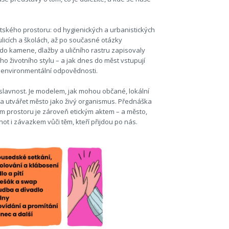
tského prostoru: od hygienických a urbanistických
 ulicích a školách, až po současné otázky
se do kamene, dlažby a uličního rastru zapisovaly
ho životního stylu – a jak dnes do měst vstupují
i a environmentální odpovědnosti.
 slavnost. Je modelem, jak mohou občané, lokální
a utvářet město jako živý organismus. Přednáška
m prostoru je zároveň etickým aktem – a město,
ot i závazkem vůči těm, kteří přijdou po nás.