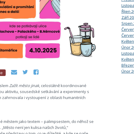
Listop
Říjen 
Září 2
Srpen 
Červen
Červen
Květen
Únor 2
Listop
Květen
Březen
Únor 2
ce
slem
Zažít město jinak
, celostátně koordinované
ou aktivitu, sousedské setkávání a experimenty s
ích zahrnovala i vystoupení z oblasti humanitních
é městem jako textem – palimpsestem, do něhož se
. „Město není jen kulisa našich životů,“
aše představy o tom, co je důležité, a kde se naše